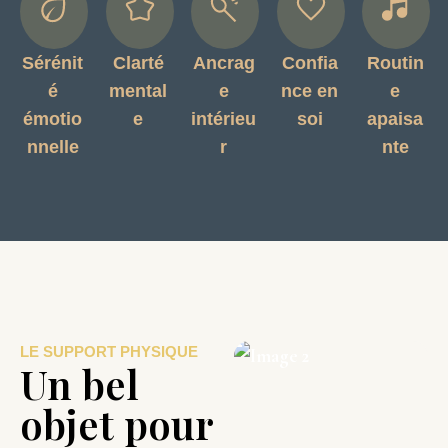
Sérénit
Clarté
Ancrag
Confia
Routin
é
mental
e
nce en
e
émotio
e
intérieu
soi
apaisa
nnelle
r
nte
LE SUPPORT PHYSIQUE
Un bel
objet pour