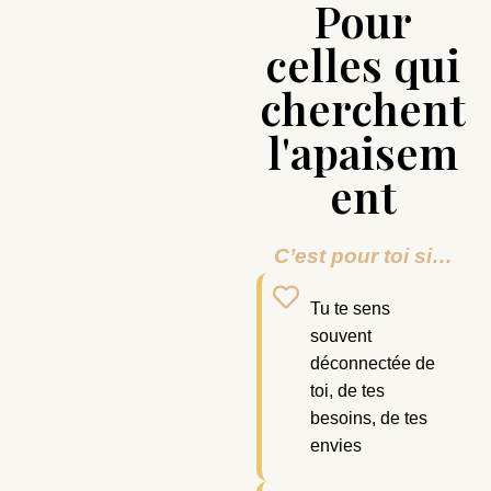
Pour
celles qui
cherchent
l'apaisem
ent
C’est pour toi si…
Tu te sens
souvent
déconnectée de
toi, de tes
besoins, de tes
envies